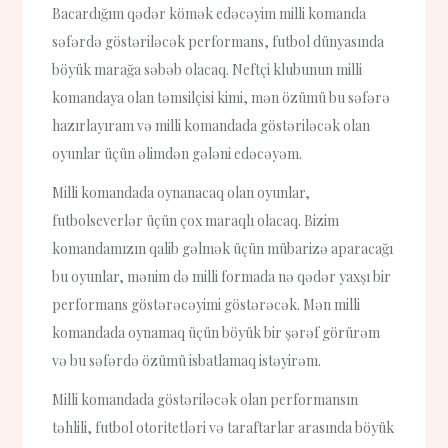
Bacardığım qədər kömək edəcəyim milli komanda
səfərdə göstəriləcək performans, futbol dünyasında
böyük marağa səbəb olacaq. Neftçi klubunun milli
komandaya olan təmsilçisi kimi, mən özümü bu səfərə
hazırlayıram və milli komandada göstəriləcək olan
oyunlar üçün əlimdən gələni edəcəyəm.
Milli komandada oynanacaq olan oyunlar,
futbolseverlər üçün çox maraqlı olacaq. Bizim
komandamızın qalib gəlmək üçün mübarizə aparacağı
bu oyunlar, mənim də milli formada nə qədər yaxşı bir
performans göstərəcəyimi göstərəcək. Mən milli
komandada oynamaq üçün böyük bir şərəf görürəm
və bu səfərdə özümü isbatlamaq istəyirəm.
Milli komandada göstəriləcək olan performansın
təhlili, futbol otoritetləri və taraftarlar arasında böyük