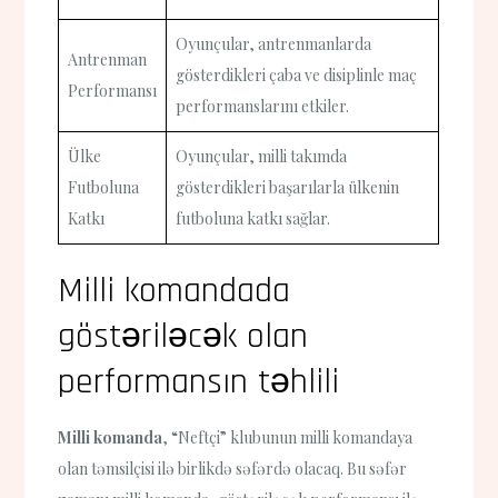
Oyunçular, antrenmanlarda
Antrenman
gösterdikleri çaba ve disiplinle maç
Performansı
performanslarını etkiler.
Ülke
Oyunçular, milli takımda
Futboluna
gösterdikleri başarılarla ülkenin
Katkı
futboluna katkı sağlar.
Milli komandada
göstəriləcək olan
performansın təhlili
Milli komanda
, “Neftçi” klubunun milli komandaya
olan təmsilçisi ilə birlikdə səfərdə olacaq. Bu səfər