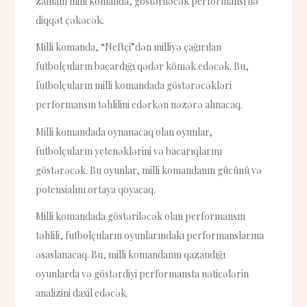
zamanı milli komanda, göstəriləcək performansı ilə
diqqət çəkəcək.
Milli komanda, “Neftçi”dən milliyə çağırılan
futbolçuların bacardığı qədər kömək edəcək. Bu,
futbolçuların milli komandada göstərəcəkləri
performansın təhlilini edərkən nəzərə alınacaq.
Milli komandada oynanacaq olan oyunlar,
futbolçuların yetenəklərini və bacarıqlarını
göstərəcək. Bu oyunlar, milli komandanın gücünü və
potensialını ortaya qoyacaq.
Milli komandada göstəriləcək olan performansın
təhlili, futbolçuların oyunlarındakı performanslarına
əsaslanacaq. Bu, milli komandanın qazandığı
oyunlarda və göstərdiyi performansta nəticələrin
analizini daxil edəcək.