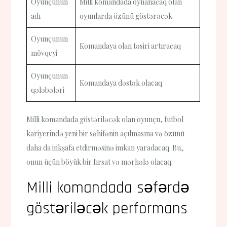
Oyunçunun
Milli komandada oynanacaq olan
adı
oyunlarda özünü göstərəcək
Oyunçunun
Komandaya olan təsiri artıracaq
mövqeyi
Oyunçunun
Komandaya dəstək olacaq
qələbələri
Milli komandada göstəriləcək olan oyunçu, futbol
kariyerində yeni bir səhifənin açılmasına və özünü
daha da inkşafa etdirməsinə imkan yaradacaq. Bu,
onun üçün böyük bir fırsat və mərhələ olacaq.
Milli komandada səfərdə
göstəriləcək performans