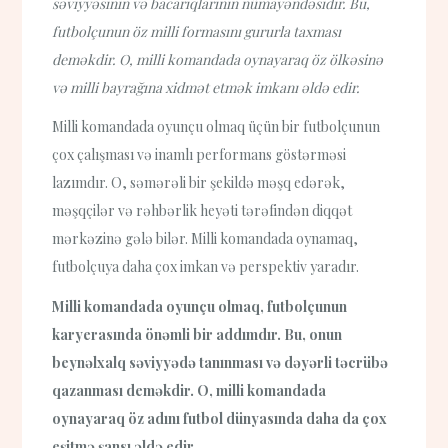
səviyyəsinin və bacarıqlarının nümayəndəsidir. Bu,
futbolçunun öz milli formasını gururla taxması
deməkdir. O, milli komandada oynayaraq öz ölkəsinə
və milli bayrağına xidmət etmək imkanı əldə edir.
Milli komandada oyunçu olmaq üçün bir futbolçunun
çox çalışması və inamlı performans göstərməsi
lazımdır. O, səmərəli bir şekildə məşq edərək,
məşqçilər və rəhbərlik heyəti tərəfindən diqqət
mərkəzinə gələ bilər. Milli komandada oynamaq,
futbolçuya daha çox imkan və perspektiv yaradır.
Milli komandada oyunçu olmaq, futbolçunun
karyerasında önəmli bir addımdır. Bu, onun
beynəlxalq səviyyədə tanınması və dəyərli təcrübə
qazanması deməkdir. O, milli komandada
oynayaraq öz adını futbol dünyasında daha da çox
eşitmə şansı əldə edir.