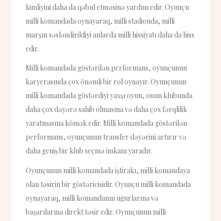
kimliyini daha da qəbul etməsinə yardım edir. Oyunçu
milli komandada oynayaraq, milli stadionda, milli
marşın səsləndirildiyi anlarda milli hissiyatı daha da hiss
edir.
Milli komandada göstərilən performans, oyunçunun
karyerasında çox önəmli bir rol oynayır. Oyunçunun
milli komandada göstərdiyi yaxşı oyun, onun klubunda
daha çox dəyərə sahib olmasına və daha çox fərqlilik
yaratmasına kömək edir. Milli komandada göstərilən
performans, oyunçunun transfer dəyərini artırır və
daha geniş bir klub seçmə imkanı yaradır.
Oyunçunun milli komandada iştirakı, milli komandaya
olan təsirin bir göstəricisidir. Oyunçu milli komandada
oynayaraq, milli komandanın uğurlarına və
başarılarına direkt təsir edir. Oyunçunun milli