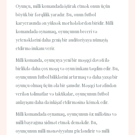
Oyunçu, milli komandada iştirak etmək onun üçün
böyük bir fərqlilik yaradır. Bu, onun futbol
karyerasında ən yüksək mərhələlərdən biridir. Milli
komandada oynamaq, oyunçunun beceri və
yetenəklərini daha geniş bir auditoriyaya nümayiş
etdirmə imkanı verir.
Milli komanda, oyunçuya yeni bir məşqçi dəvəti ilə
birlikdə daha çox məşq və oyun imkanı təqdim edir. Bu,
oyunçunun futbol biliklərini artırmaq və daha yaxşı bir
oyunçu olmaq üçün əla bir şansdır. Məşqçi tərəfindən
verilən təlimatlar və taktikalar, oyunçunun futbol
anlayışını daha da inkişaf etdirməsinə kömək edir.
Milli komandada oynamaq, oyunçunun öz millətinə və
milli bayrağına xidmət etmək deməkdir. Bu,
oyunçunun milli mənəviyyatını gücləndirir və milli