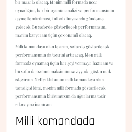
bir məsələ olacaq. Mənim milli formada necə
oynadığım, hər bir oyunun analizi və performansımın
qiymətləndirilməsi, futbol dünyasında gündəmə
gələcək. Bu səfərdə göstəriləcək performansım,
mənim karyeram üçün çox önəmli olacaq.
Milli komandaya olan təsirim, səfərdə göstəriləcək
performansımın da təsirini artıracaq. Mən milli
formada oynamaq üçün hər şeyi verməyə hazıram və
bu səfərdə özümü maksimum səviyyədə göstərmək
istəyirəm. Neftçi klubunun milli komandaya olan
təmsilçisi kimi, mənim milli formada göstəriləcək
performansımın klubumuzun da uğurlarına təsir
edəcəyinə inanıram.
Milli komandada