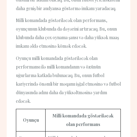
daha geniş bir audyansa göstərmə imkanı yaradacaq.
Milli komandada göstəriləcək olan performans,
oyunçunun klubunda da dəyərini artıracaq. Bu, onun
klubunda daha çox oynama şansı və daha yüksək maaş
imkanı əldə etməsinə kömək edəcək.
Oyunçu milli komandada göstəriləcək olan
performansı ilə milli komandanın və özünün
uğurlarına katkıda bulunacaq. Bu, onun futbol
kariyerində önəmli bir məqamı işğal etməsinə və futbol
dünyasında adını daha da yüksəltməsinə yardım
edəcək.
Milli komandada göstəriləcək
Oyunçu
olan performans