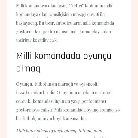
Milli komandaya olan təsir, “Neftçi” klubunun milli
komandaya olan təmsilçisinin məşqçi dəvəti ilə
başlayacaq. Bu təsir, futbolçuların milli komandada
göstərdikləri performansın milli komandaya olan
təsirini əks etdirəcək.
Milli komandada oyunçu
olmaq
Oyunçu
, futbolun ən maraqlı və əyləncəli
hissələrindən biridir. O, oyunun qaydalarına əməl
edərək, komandası üçün ən yaxşı performansı
göstərməyə çalışır. Milli komandada oyunçu olmaq isə
bir futbolçunun ən böyük arzusudur.
Milli komandada oyunçu olmaq, futbolçunun