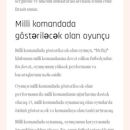
sergileme ve ülkesini uluslararası arenada temsil etme
fırsatı sunar.
Milli komandada
göstəriləcək olan oyunçu
Milli komandada göstəriləcək olan oyunçu, “Neftçi”
klubunun milli komandasına dəvət edilən futbolçudur.
Bu dəvət, oyunçunun yüksək performans və
bacarıqlarının nəticəsidir.
Oyunçu milli komandada göstəriləcək olan
performansı ilə milli komandanın uğurlarına dəstək
olacaq. O, milli komandada oynanacaq olan oyunlarda
özünü göstərəcək və komandaya olan təsiri artıracaq.
Milli komandada oynamaq, oyunçunun karyerasında
önəmli bir addım olacaq. Bu, onun futbol yetenəklərini