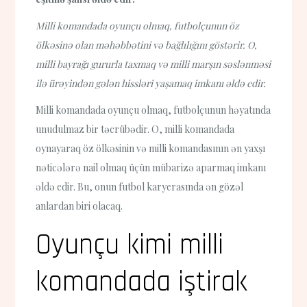
Milli komandada oyunçu olmaq, futbolçunun öz
ölkəsinə olan məhəbbətini və bağlılığını göstərir. O,
milli bayrağı gururla taxmaq və milli marşın səslənməsi
ilə ürəyindən gələn hissləri yaşamaq imkanı əldə edir.
Milli komandada oyunçu olmaq, futbolçunun həyatında
unudulmaz bir təcrübədir. O, milli komandada
oynayaraq öz ölkəsinin və milli komandasının ən yaxşı
nəticələrə nail olmaq üçün mübarizə aparmaq imkanı
əldə edir. Bu, onun futbol karyerasında ən gözəl
anlardan biri olacaq.
Oyunçu kimi milli
komandada iştirak