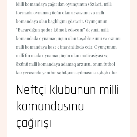
Milli komandaya çağırılan oyunçunun sözləri, milli
formada oynamaq üçün olan arzusunu və milli
komandaya olan bağlılığını göstərir. Oyunçunun
“Bacardığım qədər kömək edəcəm” deyimi, milli
komandada oynamaq üçün olan təşəbbüsünü və özünü
milli komandaya həsr etməyini ifadə edir. Oyunçunun
milli formada oynamaq üçün olan motivasiyası və
özünü milli komandaya adamaq arzusu, onun futbol
karyerasında yeni bir səhifənin açılmasına səbəb olur.
Neftçi klubunun milli
komandasına
çağırışı