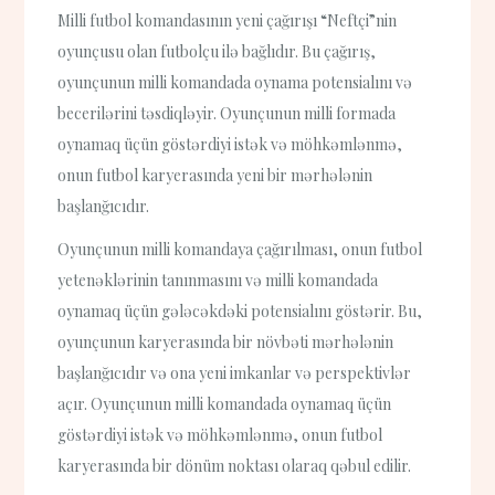
Milli futbol komandasının yeni çağırışı “Neftçi”nin
oyunçusu olan futbolçu ilə bağlıdır. Bu çağırış,
oyunçunun milli komandada oynama potensialını və
becerilərini təsdiqləyir. Oyunçunun milli formada
oynamaq üçün göstərdiyi istək və möhkəmlənmə,
onun futbol karyerasında yeni bir mərhələnin
başlanğıcıdır.
Oyunçunun milli komandaya çağırılması, onun futbol
yetenəklərinin tanınmasını və milli komandada
oynamaq üçün gələcəkdəki potensialını göstərir. Bu,
oyunçunun karyerasında bir növbəti mərhələnin
başlanğıcıdır və ona yeni imkanlar və perspektivlər
açır. Oyunçunun milli komandada oynamaq üçün
göstərdiyi istək və möhkəmlənmə, onun futbol
karyerasında bir dönüm noktası olaraq qəbul edilir.